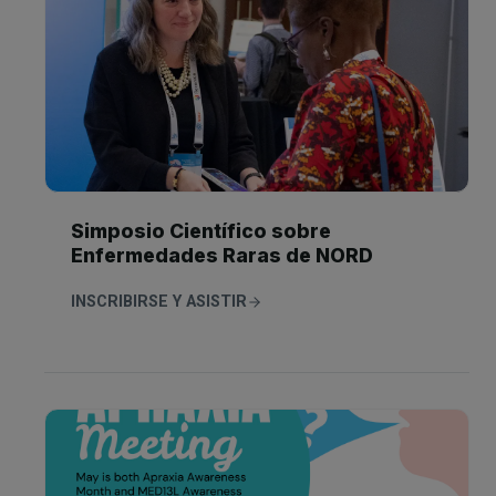
s
l
u
e
s
t
c
í
r
n
i
p
t
o
Simposio Científico sobre
Enfermedades Raras de NORD
r
d
INSCRIBIRSE Y ASISTIR
e
l
b
o
l
e
t