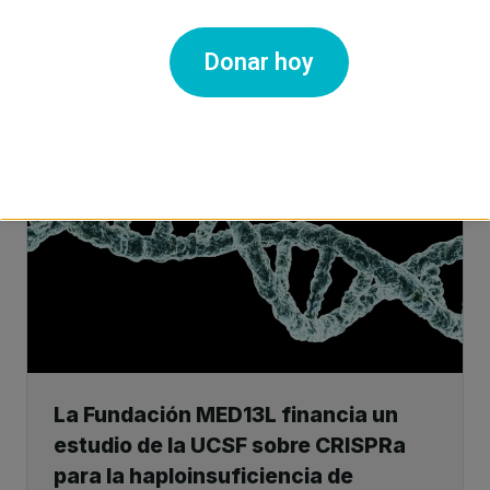
Por Ricardo Ramírez
Donar hoy
Leer El Blog
La Fundación MED13L financia un
estudio de la UCSF sobre CRISPRa
para la haploinsuficiencia de