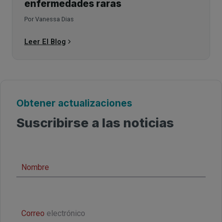
enfermedades raras
Por Vanessa Dias
Leer El Blog
Obtener actualizaciones
Suscribirse a las noticias
N
o
Nombre
m
b
C
r
o
Correo
electrónico
e