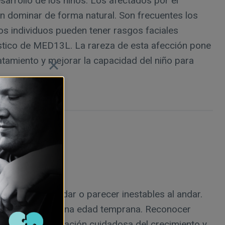
arrollo de los niños. Los afectados por el
an dominar de forma natural. Son frecuentes los
os individuos pueden tener rasgos faciales
nóstico de MED13L. La rareza de esta afección pone
ratamiento y mejorar la capacidad del niño para
render a andar o parecer inestables al andar.
ón médica desde una edad temprana. Reconocer
mplica una observación cuidadosa del crecimiento y