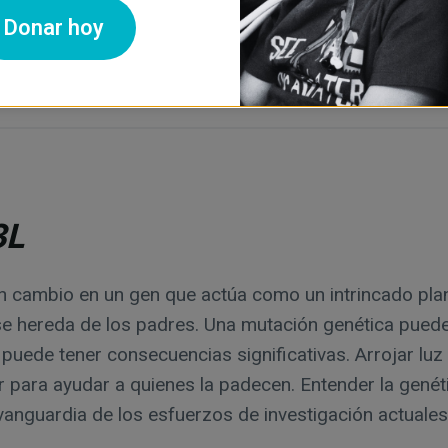
Donar hoy
sencia del MED13L, es necesario realizar pruebas gené
rategias de intervención tempranas y eficaces.
3L
cambio en un gen que actúa como un intrincado plan p
e hereda de los padres. Una mutación genética pued
 puede tener consecuencias significativas. Arrojar lu
r para ayudar a quienes la padecen. Entender la genét
anguardia de los esfuerzos de investigación actuales