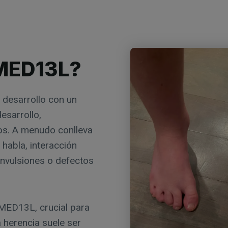
 MED13L?
 desarrollo con un
esarrollo,
vos. A menudo conlleva
habla, interacción
nvulsiones o defectos
 MED13L, crucial para
a herencia suele ser