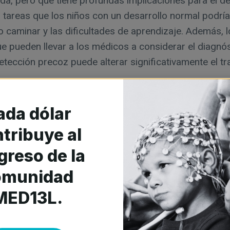
 pero que tiene profundas implicaciones para el des
 tareas que los niños con un desarrollo normal podrí
 caminar y las dificultades de aprendizaje. Además, l
que pueden llevar a los médicos a considerar el diag
detección precoz puede alterar significativamente el t
ada dólar
tribuye al
greso de la
 MED13L
omunidad
MED13L.
cho más tarde que sus compañeros, tardar más en ap
eden tener afecciones cardiacas que requieran atenci
ilias y los profesionales sanitarios. El diagnóstico i