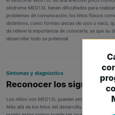
El síndrome MED13L es una afección poco conocida,
síndrome MED13L tienen dificultades para realizar
problemas de comunicación, los hitos físicos como
distintivos, como formas únicas de ojos o nariz, 
de relieve la importancia de conocerla, ya que su 
desarrollar todo su potencial.
C
con
Síntomas y diagnóstico
pro
Reconocer los signos de
c
Los niños con MED13L pueden empezar a hablar mu
Más allá de los hitos del desarrollo, algunos pu
pronto estos signos puede ser crucial para las fam