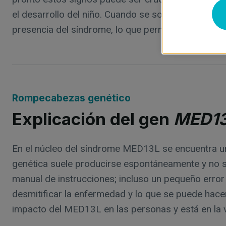
el desarrollo del niño. Cuando se sospecha la pre
presencia del síndrome, lo que permite aplicar est
Rompecabezas genético
Explicación del gen
MED1
En el núcleo del síndrome MED13L se encuentra un 
genética suele producirse espontáneamente y no s
manual de instrucciones; incluso un pequeño error
desmitificar la enfermedad y lo que se puede hace
impacto del MED13L en las personas y está en la v