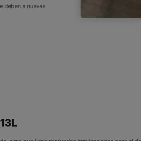
se deben a nuevas
13L