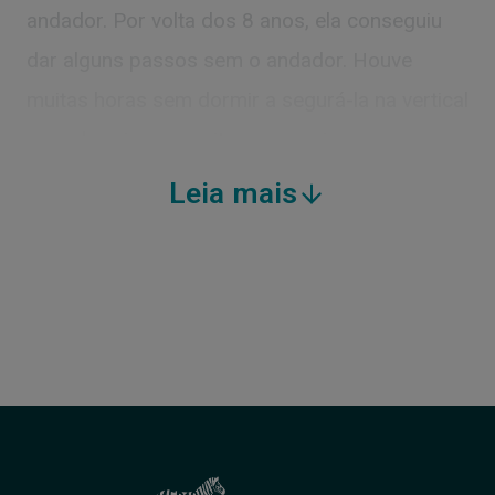
andador. Por volta dos 8 anos, ela conseguiu
dar alguns passos sem o andador. Houve
muitas horas sem dormir a segurá-la na vertical
para dormir, para evitar que aspirasse para os
pulmões. Várias cirurgias aos olhos ajudaram a
Leia mais
endireitar os olhos e a melhorar a visão devido
ao estrabismo. Agora, aos 21 anos, consegue
comer com alguma ajuda e preparação da
comida. Está a aprender a reconhecer algumas
palavras, com repetição. Consegue falar de
forma a que a família mais próxima a
compreenda. Consegue andar um pouco antes