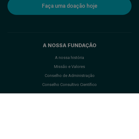
Faça uma doação hoje
A NOSSA FUNDAÇÃO
A nossa história
Missão e Valores
Conselho de Administração
Conselho Consultivo Científico
SOBRE O MED13L
O que é o MED13L?
Sintomas