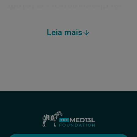
ajuda para ela. A minha luta é conseguir algo
que melhore o seu sistema imunitário. A
Rafaella conseguiu coisas que eu nunca
Leia mais
imaginei, como ir à escola (de linguagem) e
gostar disso. Brincar com os colegas, correr,
saltar na cama elástica... A Rafaella é muito
independente, com quase 6 anos de idade;
ainda não fala, mas estamos no bom caminho.
O nosso filho mais novo é o seu instrutor e
cúmplice de aventuras. A nossa filha é muito
feliz, é até a menina mais alegre da escola. Tem
um potencial incrível.