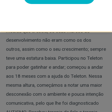
foi uma surpresa, pois não se parecia muito
com ninguém; o seu rosto era pequeno e tinha
traços bonitos e diferentes, como uma fada. À
medida que crescia, os seus marcos de
desenvolvimento não eram como os dos
outros, assim como o seu crescimento; sempre
teve uma estatura baixa. Participou no Teleton
para poder gatinhar e andar; começou a andar
aos 18 meses com a ajuda do Teleton. Nessa
mesma altura, começámos a notar uma maior
desconexão com o ambiente e pouca intenção
comunicativa, pelo que lhe foi diagnosticado