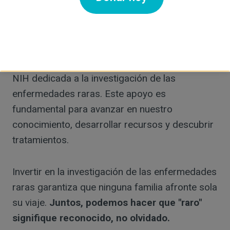
Hoy me presento ante ustedes no sólo como
una madre que aboga por su hijo, sino por
todos los afectados por enfermedades raras,
pidiendo un aumento de la financiación de los
NIH dedicada a la investigación de las
enfermedades raras. Este apoyo es
fundamental para avanzar en nuestro
conocimiento, desarrollar recursos y descubrir
tratamientos.
Invertir en la investigación de las enfermedades
raras garantiza que ninguna familia afronte sola
su viaje.
Juntos, podemos hacer que "raro"
signifique reconocido, no olvidado.