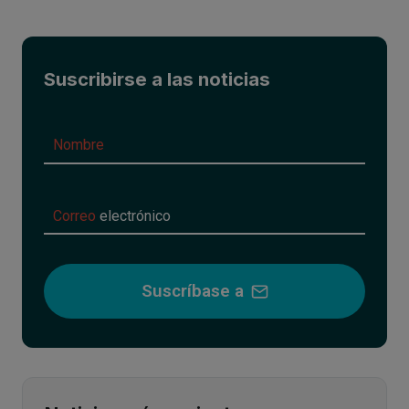
Suscribirse a las noticias
Nombre
del
Nombre
suscriptor
del
Correo
boletín
electrónico
Correo
electrónico
del
suscriptor
del
Suscríbase a
boletín