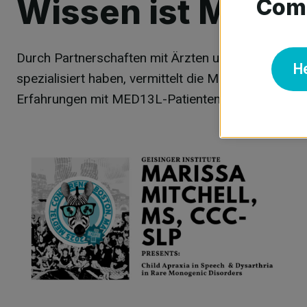
Wissen ist Macht
Comm
Durch Partnerschaften mit Ärzten und Forschern, 
H
spezialisiert haben, vermittelt die MED13L-Stiftun
Erfahrungen mit MED13L-Patienten basiert.