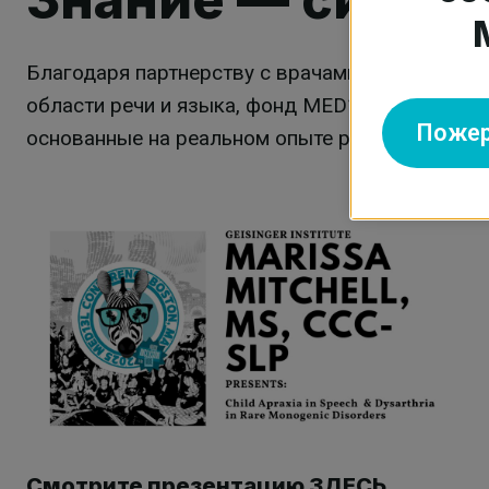
Благодаря партнерству с врачами и исследов
области речи и языка, фонд MED13L предостав
Пожер
основанные на реальном опыте работы с паци
Смотрите презентацию ЗДЕСЬ