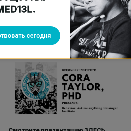
MED13L.
ателями, специализирующимися в
ляет экспертные знания,
твовать сегодня
ентами с MED13L.
Смотрите презентацию ЗДЕСЬ