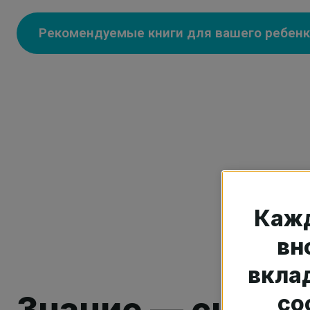
Рекомендуемые книги для вашего ребенк
Каж
вн
вклад
Знание — сила
со