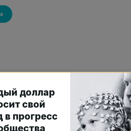
а
дый доллар
осит свой
 в прогресс
общества