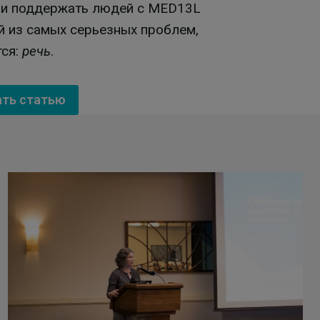
 и поддержать людей с MED13L
й из самых серьезных проблем,
тся:
речь
.
ать статью