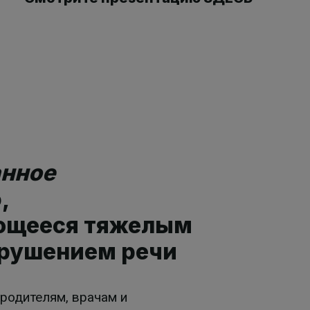
анное
,
ющееся тяжелым
рушением речи
 родителям, врачам и