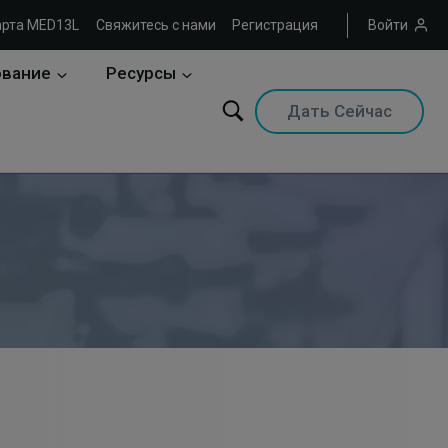
арта MED13L
Свяжитесь с нами
Регистрация
Войти
ование
Ресурсы
Дать Сейчас