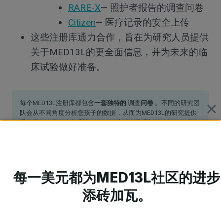
RARE-X
— 照护者报告的调查问卷
Citizen
— 医疗记录的安全上传
这些注册库通力合作，旨在为研究人员提供
关于MED13L的更全面信息，并为未来的临
床试验做好准备。
每个MED13L注册库都包含
一套独特的
调查
问卷
。不同的研究团
队会从不同角度分析您孩子的数据，从而为MED13L的研究提供
重要见解。虽然参与
所有MED13L
注册库是理想的选择，但我们
也理解每项参与都需要投入时间。请参考下一页的指南，以便做
出明智的决定
每一美元都为MED13L社区的进步
添砖加瓦。
步骤