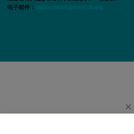
电子邮件：
kbboychuck@med13l.org
如果您有兴趣参加以下任何一次生物样本采集活