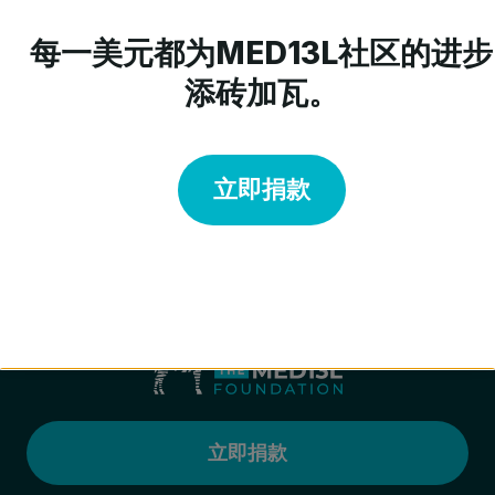
动，请查看下方的日期、地点及主办单位。
如需表达参与意向或索取更多信息，请发送电子
每一美元都为MED13L社区的进步
邮件至：
添砖加瓦。
kbboychuck@med13l.org
立即捐款
立即捐款