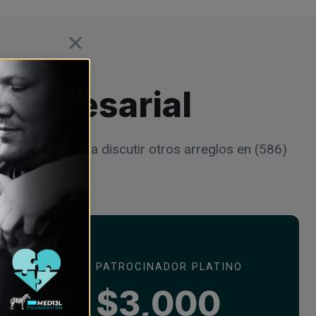
Empresarial
rectamente para discutir otros arreglos en (586)
PATROCINADOR PLATINO
O
$3,000