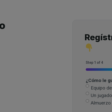
to
Regíst
Step
1
of
4
25%
¿Cómo le gu
Equipo de
Un jugado
Almuerzo 