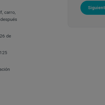
f, carro,
t después
(26 de
 125
ación