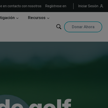
e en contacto con nosotros
Regístrese en
Iniciar Sesión
tigación
Recursos
Donar Ahora
de golf