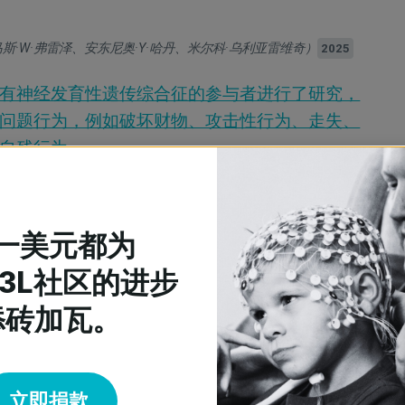
马斯·W·弗雷泽、安东尼奥·Y·哈丹、米尔科·乌利亚雷维奇）
2025
有神经发育性遗传综合征的参与者进行了研究，
问题行为，例如破坏财物、攻击性行为、走失、
自残行为。
3至45岁、携带GRIN2B、CSNK2A1、
CN2A、MED13L、ADNP和STXBP1基因突变的参
是通过Simons Searchlight以及其他患者权
一美元都为
和非营利组织招募的。
13L社区的进步
五份问卷，内容涉及问题行为、情绪调节、焦
性以及社交沟通。
添砖加瓦。
，情绪调节障碍是攻击行为、行为问题以及破坏
个强有力的预测指标。
较低是预测走失和自残行为的最强指标。
立即捐款