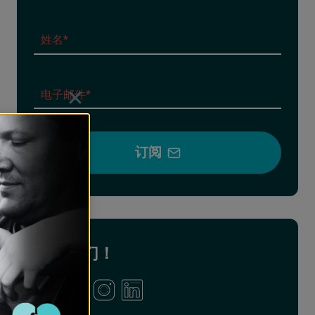
通
讯
姓名*
订
阅
通
者
讯
电子邮件*
姓
订
名
阅
者
订阅
邮
箱
关注我们！