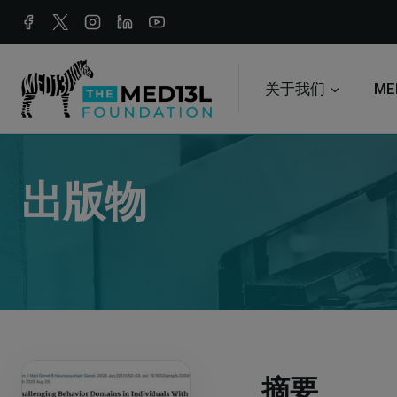
跳
至
内
关于我们
ME
容
出版物
摘要