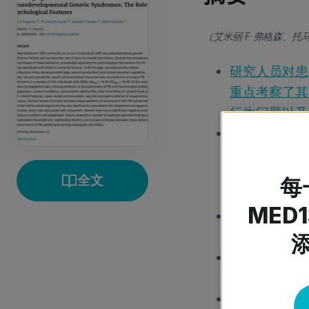
（艾米丽·F·弗格森、托
研究人员对患
重点考察了其
行为问题以及
研究人员招募了
HIVEP2、S
与者。这些参与者
全文
每
益倡导基金会
MED
参与者完成了
虑、感觉敏感
研究人员发现
财物行为的一
社交沟通能力