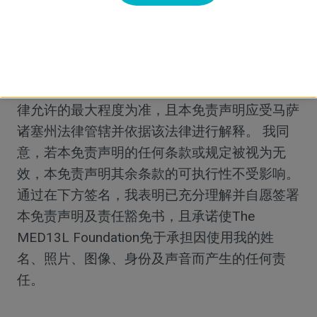
像、视频或音频录音的全部权利、所有权及权
益，这些内容由MED13L基金会（The MED13L
Foundation, Inc.）在我为该基金会提供志愿服务
期间制作。 作为参与者，我明确同意本免责声
明的范围应尽可能广泛且全面，以马萨诸塞州法
律允许的最大程度为准，且本免责声明应受马萨
诸塞州法律管辖并依据该法律进行解释。 我同
意，若本免责声明的任何条款或规定被视为无
效，本免责声明其余条款的可执行性不受影响。
通过在下方签名，我表明已充分理解并自愿签署
本免责声明及责任豁免书，且承诺使The
MED13L Foundation免于承担因使用我的姓
名、照片、图像、身份及声音而产生的任何责
任。