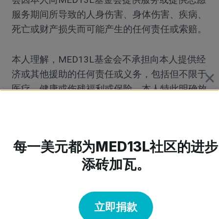
服务期间所导致的人身伤害、身体伤害、疾病、
死亡或财产损失而可能产生的任何责任或索赔。
本人理解，MED13L基金会不承担向本人提供经
济或其他援助的任何责任或义务，包括但不限于
医疗、健康或伤残福利或保险。本人特此明确放
弃向MED13L基金会提出任何赔偿或追责的权
利。 本人特此免除并永远豁免 MED13L 基金会
因本人作为该基金会参与者期间，在紧急情况下
每一美元都为MED13L社区的进步
所接受的任何急救治疗或其他医疗服务而产生或
添砖加瓦。
今后可能产生的任何索赔。
我特此向MED13L基金会授予并转让其对我本人
立即捐款
或我的肖像、声音所拍摄的任何及所有照片、图